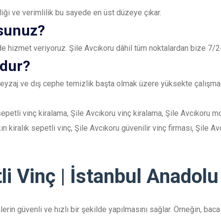
nliği ve verimlilik bu sayede en üst düzeye çıkar.
rsunuz?
 de hizmet veriyoruz. Şile Avcıkoru dâhil tüm noktalardan bize 7/24
ndur?
, peyzaj ve dış cephe temizlik başta olmak üzere yüksekte çalışma g
sepetli vinç kiralama, Şile Avcıkoru vinç kiralama, Şile Avcıkoru mo
n kiralık sepetli vinç, Şile Avcıkoru güvenilir vinç firması, Şile 
li Vinç | İstanbul Anadol
şlerin güvenli ve hızlı bir şekilde yapılmasını sağlar. Örneğin, bac