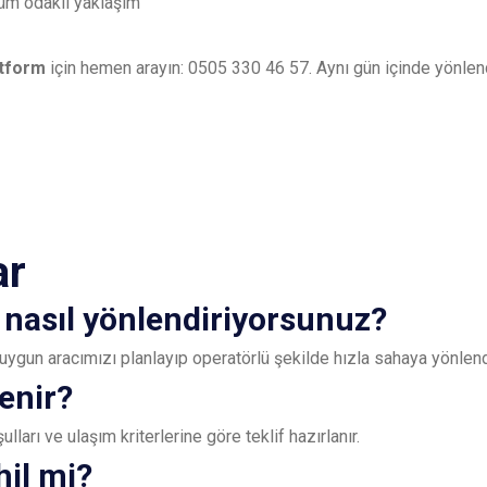
üm odaklı yaklaşım
atform
için hemen arayın:
0505 330 46 57
. Aynı gün içinde yönle
ar
 nasıl yönlendiriyorsunuz?
uygun aracımızı planlayıp operatörlü şekilde hızla sahaya yönlend
lenir?
ları ve ulaşım kriterlerine göre teklif hazırlanır.
hil mi?