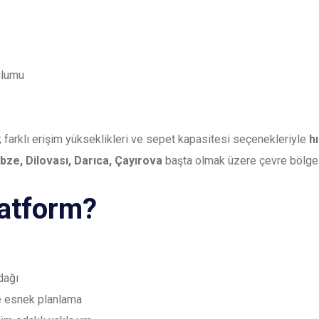
ulumu
a; farklı erişim yükseklikleri ve sepet kapasitesi seçenekleriyle
hı
bze, Dilovası, Darıca, Çayırova
başta olmak üzere çevre bölge
latform?
dağı
ve esnek planlama