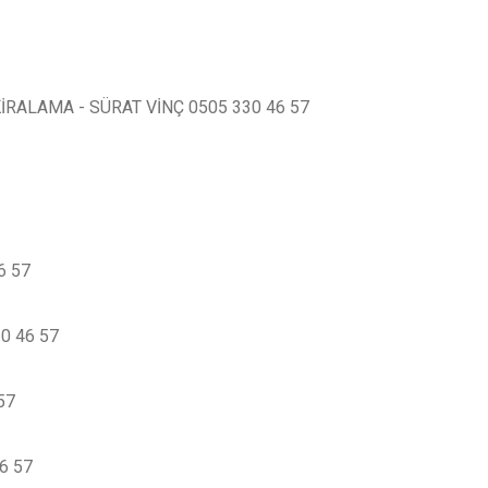
 KİRALAMA - SÜRAT VİNÇ 0505 330 46 57
6 57
30 46 57
57
46 57