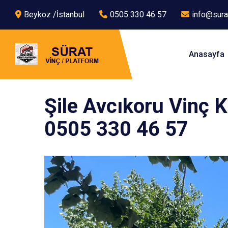
Beykoz /İstanbul
0505 330 46 57
info@sura
Anasayfa
Şile Avcıkoru Vinç K
0505 330 46 57