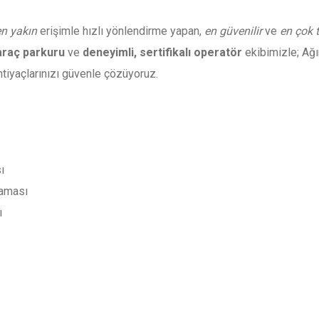
en yakın
erişimle hızlı yönlendirme yapan,
en güvenilir
ve
en çok t
araç parkuru
ve
deneyimli, sertifikalı operatör
ekibimizle; Ağır
tiyaçlarınızı güvenle çözüyoruz.
ı
saması
ı